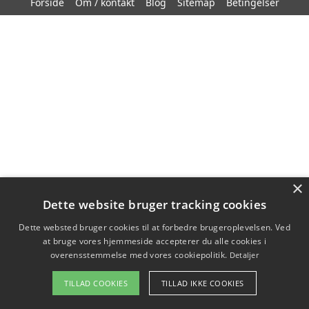
Forside
Om / kontakt
Blog
Sitemap
Betingelser
×
Dette website bruger tracking cookies
Dette websted bruger cookies til at forbedre brugeroplevelsen. Ved
at bruge vores hjemmeside accepterer du alle cookies i
overensstemmelse med vores cookiepolitik.
Detaljer
TILLAD COOKIES
TILLAD IKKE COOKIES