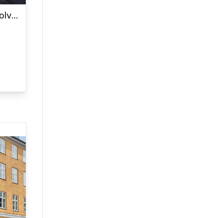
Sabotage i Aarhus med Solve a Mystery