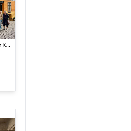
Lærerig gådejagt gennem København med Treasure Hunts