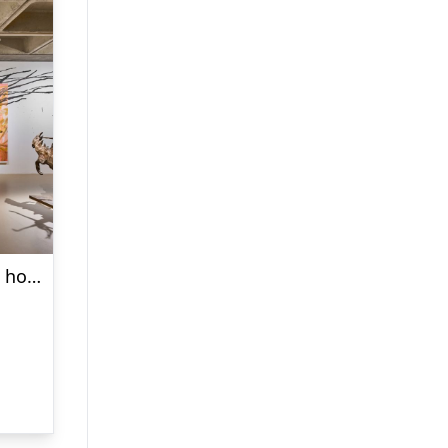
Museumsoplevelse for to hos Trapholt