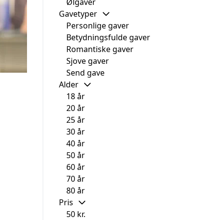
Ølgaver
Gavetyper
Personlige gaver
Betydningsfulde gaver
Romantiske gaver
Sjove gaver
Send gave
Alder
18 år
20 år
25 år
30 år
40 år
50 år
60 år
70 år
80 år
Pris
50 kr.