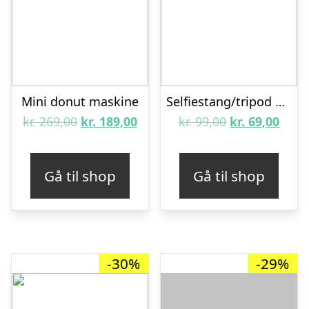
Mini donut maskine
Selfiestang/tripod med fjernbetjening
Den
Den
Den
Den
kr.
269,00
kr.
189,00
kr.
99,00
kr.
69,00
oprindelige
aktuelle
oprindelige
aktue
pris
pris
pris
pris
Gå til shop
Gå til shop
var:
er:
var:
er:
kr. 269,00.
kr. 189,00.
kr. 99,00.
kr. 6
-30%
-29%