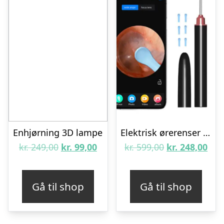
Enhjørning 3D lampe
Elektrisk ørerenser med kamera – Sort
Den
Den
Den
De
kr.
249,00
kr.
99,00
kr.
599,00
kr.
248,00
oprindelige
aktuelle
oprindelige
aktu
pris
pris
pris
pris
Gå til shop
Gå til shop
var:
er:
var:
er:
kr. 249,00.
kr. 99,00.
kr. 599,00.
kr. 