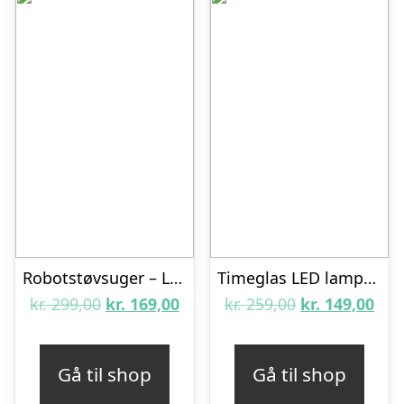
Robotstøvsuger – Lille og smart
Timeglas LED lampe med sand – Rød
Den
Den
Den
De
kr.
299,00
kr.
169,00
kr.
259,00
kr.
149,00
oprindelige
aktuelle
oprindelige
aktu
pris
pris
pris
pris
Gå til shop
Gå til shop
var:
er:
var:
er: