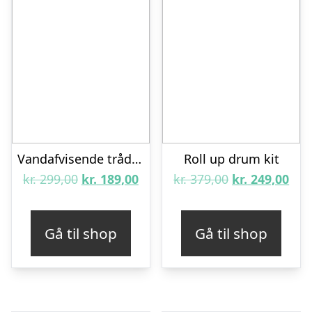
Vandafvisende trådløse høretelefoner – Sort
Roll up drum kit
Den
Den
Den
De
kr.
299,00
kr.
189,00
kr.
379,00
kr.
249,00
oprindelige
aktuelle
oprindelige
aktu
pris
pris
pris
pris
Gå til shop
Gå til shop
var:
er:
var:
er:
kr. 299,00.
kr. 189,00.
kr. 379,00.
kr. 