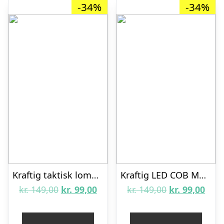
-34%
-34%
Kraftig taktisk lommelygte
Kraftig LED COB Multilygte med karabinhage
Den
Den
Den
Den
kr.
149,00
kr.
99,00
kr.
149,00
kr.
99,00
oprindelige
aktuelle
oprindelige
aktu
pris
pris
pris
pris