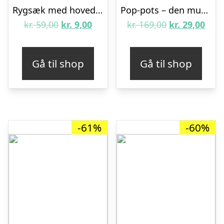
Rygsæk med hovedtelefonudgang – Sort
Pop-pots – den musikalske potte – Sort
Den
Den
Den
Den
kr.
59,00
kr.
9,00
kr.
169,00
kr.
29,00
oprindelige
aktuelle
oprindelige
aktu
pris
pris
pris
pris
Gå til shop
Gå til shop
var:
er:
var:
er:
kr. 59,00.
kr. 9,00.
kr. 169,00.
kr. 2
-61%
-60%