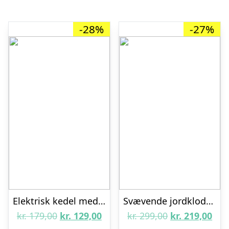
-28%
-27%
Elektrisk kedel med LED
Svævende jordklode lampe
Den
Den
Den
De
kr.
179,00
kr.
129,00
kr.
299,00
kr.
219,00