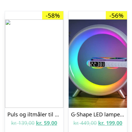
-58%
-56%
Puls og iltmåler til fingeren (oximeter)
G-Shape LED lampe med vilde funktioner – hvid – BT2301
Den
Den
Den
De
kr.
139,00
kr.
59,00
kr.
449,00
kr.
199,00
oprindelige
aktuelle
oprindelige
aktu