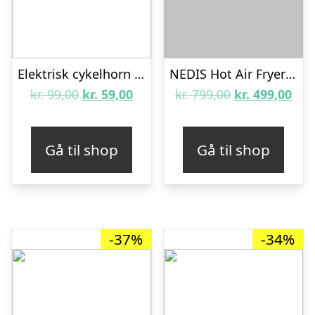
Elektrisk cykelhorn 120 db
NEDIS Hot Air Fryer – 3 liter – Sort
Den
Den
Den
De
kr.
99,00
kr.
59,00
kr.
799,00
kr.
499,00
oprindelige
aktuelle
oprindelige
aktu
pris
pris
pris
pris
Gå til shop
Gå til shop
var:
er:
var:
er:
kr. 99,00.
kr. 59,00.
kr. 799,00.
kr. 
-37%
-34%