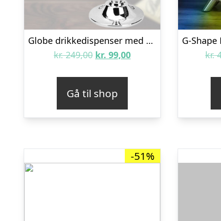
Globe drikkedispenser med hane
Den
Den
kr.
249,00
kr.
99,00
kr.
4
oprindelige
aktuelle
pris
pris
Gå til shop
var:
er:
kr. 249,00.
kr. 99,00.
-51%