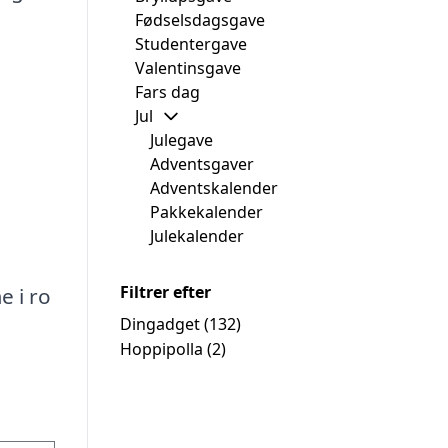
Fødselsdagsgave
Studentergave
Valentinsgave
Fars dag
Jul
Julegave
Adventsgaver
Adventskalender
Pakkekalender
Julekalender
Filtrer efter
e i ro
Dingadget
(132)
Hoppipolla
(2)