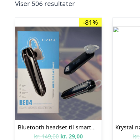
Viser 506 resultater
-81%
Bluetooth headset til smartphone
Den
Den
kr.
149,00
kr.
29,00
kr.