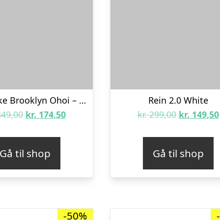
Facemaske Brooklyn Ohoi – Red
Rein 2.0 White
Den
Den
Den
49,00
kr.
174,50
kr.
299,00
kr.
149,50
oprindelige
aktuelle
oprindeli
pris
pris
pris
Gå til shop
Gå til shop
var:
er:
var:
kr. 349,00.
kr. 174,50.
kr. 299,00.
-50%