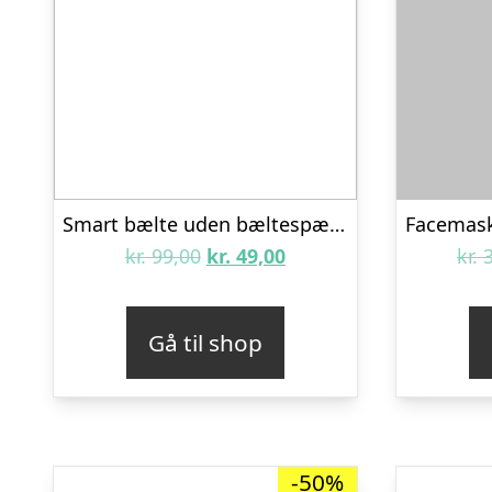
Smart bælte uden bæltespænde – Grå
Den
Den
kr.
99,00
kr.
49,00
kr.
3
oprindelige
aktuelle
pris
pris
Gå til shop
var:
er:
kr. 99,00.
kr. 49,00.
-50%