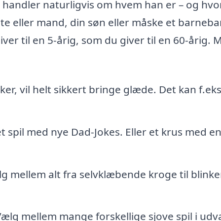
, handler naturligvis om hvem han er – og hvo
ste eller mand, din søn eller måske et barneba
er til en 5-årig, som du giver til en 60-årig. 
ker, vil helt sikkert bringe glæde. Det kan f.eks
 et spil med nye Dad-Jokes. Eller et krus med en
ælg mellem alt fra selvklæbende kroge til blink
Vælg mellem mange forskellige sjove spil i udv