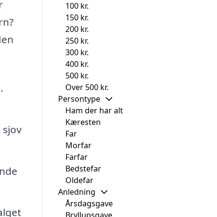
r
100 kr.
150 kr.
rn?
200 kr.
Men
250 kr.
300 kr.
400 kr.
500 kr.
.
Over 500 kr.
Persontype
Ham der har alt
Kæresten
 sjov
Far
Morfar
Farfar
Bedstefar
ende
Oldefar
Anledning
Årsdagsgave
alget
Bryllupsgave