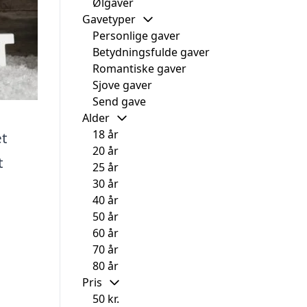
Ølgaver
Gavetyper
Personlige gaver
Betydningsfulde gaver
Romantiske gaver
Sjove gaver
Send gave
Alder
18 år
et
20 år
t
25 år
30 år
40 år
50 år
60 år
70 år
80 år
Pris
50 kr.