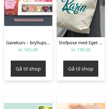
Gavekurv – bryllupsgave med sparkling Rosé og søde lækkerier
Stofpose med Eget Design
kr.
565,00
kr.
199,00
Gå til shop
Gå til shop