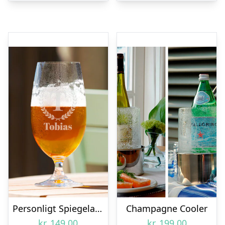
Personligt Spiegelau Ølglas med Gravering – Bogstav, Navn & Krans
Champagne Cooler
kr.
149,00
kr.
199,00