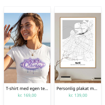
T-shirt med egen tekst – Midnight Sun
Personlig plakat med bykort
kr.
169,00
kr.
139,00