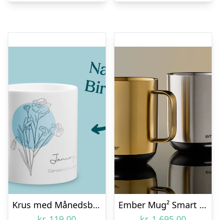
Krus med Månedsblomst & Egen Tekst
Ember Mug² Smart Krus
kr.
119,00
kr.
1.695,00