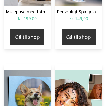
Mulepose med foto – Kongeligt dyreportræt
Personligt Spiegelau Ølglas med Gravering – Bogstav & Navn
kr.
199,00
kr.
149,00
Gå til shop
Gå til shop