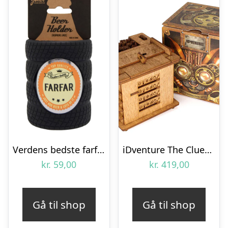
Verdens bedste farfar – Dåsekøler
iDventure The Cluebox
kr.
59,00
kr.
419,00
Gå til shop
Gå til shop