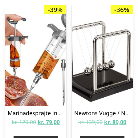
-39%
-36%
Marinadesprøjte inkl. 3 nåle
Newtons Vugge / Newtons Cradle
Den
Den
Den
Den
kr.
129,00
kr.
79,00
kr.
139,00
kr.
89,00
oprindelige
aktuelle
oprindelige
aktu