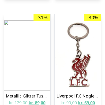
-31%
-30%
Metallic Glitter Tusser – 12 stk.
Liverpool F.C Nøglering
Den
Den
Den
Den
kr.
129,00
kr.
89,00
kr.
99,00
kr.
69,00