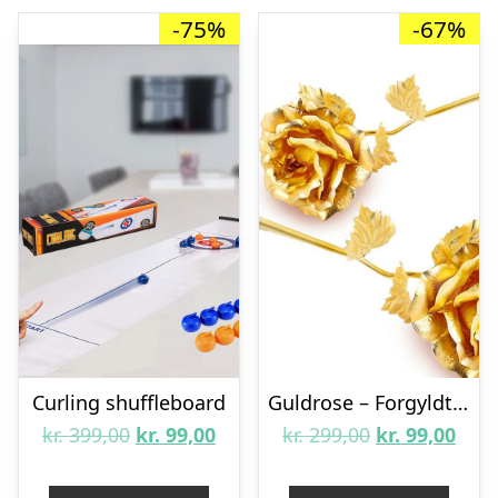
-75%
-67%
Curling shuffleboard
Guldrose – Forgyldt 24K
Den
Den
Den
Den
kr.
399,00
kr.
99,00
kr.
299,00
kr.
99,00
oprindelige
aktuelle
oprindelige
aktu