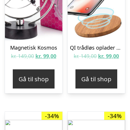
Magnetisk Kosmos
QI trådløs oplader – bambus – Design-1
Den
Den
Den
Den
kr.
149,00
kr.
99,00
kr.
149,00
kr.
99,00
oprindelige
aktuelle
oprindelige
aktu
pris
pris
pris
pris
Gå til shop
Gå til shop
var:
er:
var:
er:
kr. 149,00.
kr. 99,00.
kr. 149,00.
kr. 9
-34%
-34%