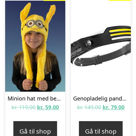
Minion hat med bevægelige ører
Genopladelig pandelampe med COB LED lys + XPE lys
Den
Den
Den
Den
kr.
119,00
kr.
59,00
kr.
149,00
kr.
79,00
oprindelige
aktuelle
oprindelige
aktu
pris
pris
pris
pris
Gå til shop
Gå til shop
var:
er:
var:
er: