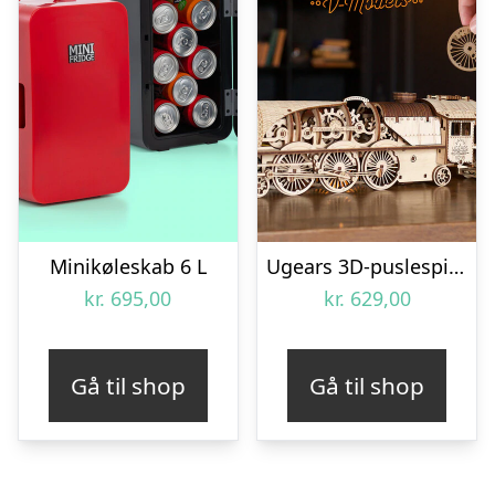
Minikøleskab 6 L
Ugears 3D-puslespil i Træ – Tog
kr.
695,00
kr.
629,00
Gå til shop
Gå til shop