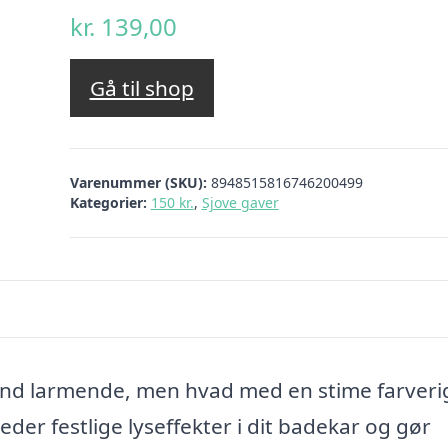
kr.
139,00
Gå til shop
Varenummer (SKU):
8948515816746200499
Kategorier:
150 kr.
,
Sjove gaver
 end larmende, men hvad med en stime farveri
er festlige lyseffekter i dit badekar og gør