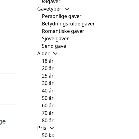
Ølgaver
Gavetyper
Personlige gaver
Betydningsfulde gaver
Romantiske gaver
Sjove gaver
Send gave
Alder
18 år
20 år
25 år
30 år
40 år
50 år
60 år
70 år
ge
80 år
Pris
50 kr.