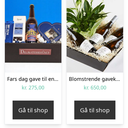
Fars dag gave til en rigtig ‘SUPER-DAD’
Blomstrende gavekasse med hvidvin – Send blomster med Bloomit
kr.
275,00
kr.
650,00
Gå til shop
Gå til shop