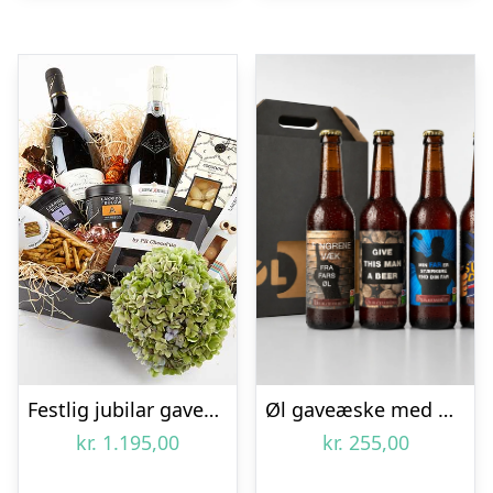
Festlig jubilar gavekasse – Send blomster med Bloomit
Øl gaveæske med fire øl til Fars dag
kr.
1.195,00
kr.
255,00