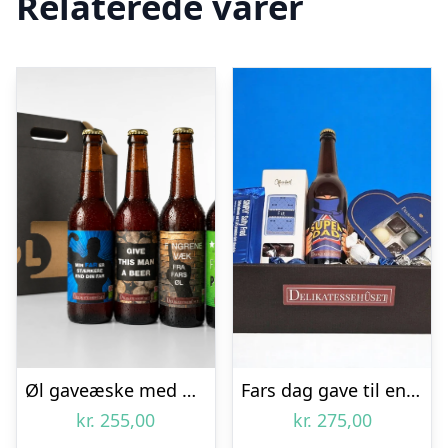
Relaterede varer
Øl gaveæske med fire øl til Fars Dag
Fars dag gave til en rigtig ‘SUPER-DAD’
kr.
255,00
kr.
275,00