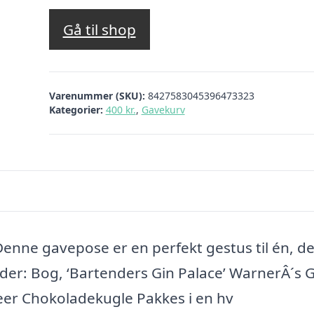
Gå til shop
Varenummer (SKU):
8427583045396473323
Kategorier:
400 kr.
,
Gavekurv
Denne gavepose er en perfekt gestus til én, d
der: Bog, ‘Bartenders Gin Palace’ WarnerÂ´s G
 beer Chokoladekugle Pakkes i en hv