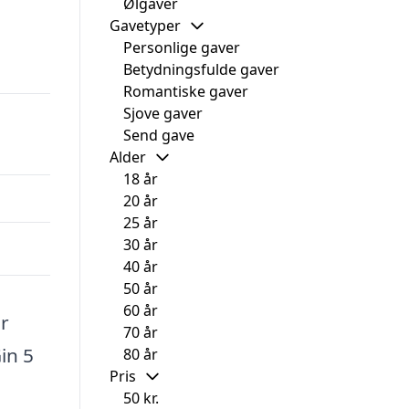
Ølgaver
Gavetyper
Personlige gaver
Betydningsfulde gaver
Romantiske gaver
Sjove gaver
Send gave
Alder
18 år
20 år
25 år
30 år
40 år
50 år
60 år
er
70 år
in 5
80 år
Pris
50 kr.