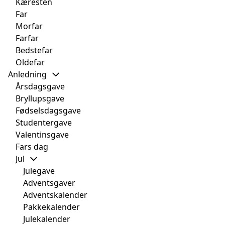
Kæresten
Far
Morfar
Farfar
Bedstefar
Oldefar
Anledning
Årsdagsgave
Bryllupsgave
Fødselsdagsgave
Studentergave
Valentinsgave
Fars dag
Jul
Julegave
Adventsgaver
Adventskalender
Pakkekalender
Julekalender