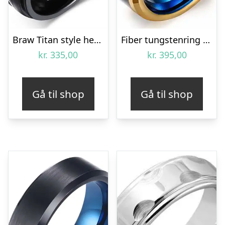
Braw Titan style herrering black.
Fiber tungstenring “Blue”
kr.
335,00
kr.
395,00
Gå til shop
Gå til shop