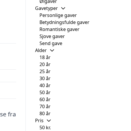
Ølgaver
Gavetyper
Personlige gaver
Betydningsfulde gaver
Romantiske gaver
Sjove gaver
Send gave
Alder
18 år
20 år
25 år
30 år
40 år
50 år
60 år
70 år
se fra
80 år
Pris
50 kr.