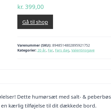
kr.
399,00
Gå til shop
Varenummer (SKU):
8948514802895921752
Kategorier:
20 år
,
Far
,
Fars dag
,
Valentinsgave
følelser! Dette humørsæt med salt- & peberbøs
en kærlig tilføjelse til dit dækkede bord.