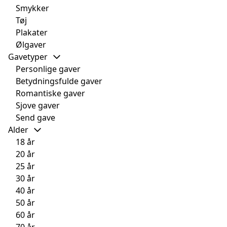
Smykker
Tøj
Plakater
Ølgaver
Gavetyper
Personlige gaver
Betydningsfulde gaver
Romantiske gaver
Sjove gaver
Send gave
Alder
18 år
20 år
25 år
30 år
40 år
50 år
60 år
70 år