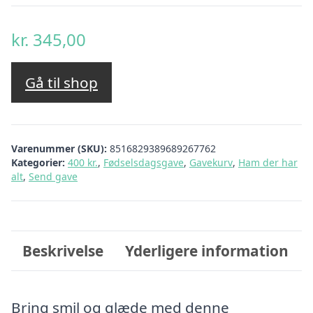
kr.
345,00
Gå til shop
Varenummer (SKU):
8516829389689267762
Kategorier:
400 kr.
,
Fødselsdagsgave
,
Gavekurv
,
Ham der har
alt
,
Send gave
Beskrivelse
Yderligere information
Bring smil og glæde med denne