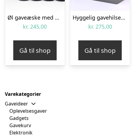
Øl gaveæske med fire ‘TILLYKKE’ øl
Hyggelig gavehilsen, alkoholfri – Send blomster med Bloomit
kr.
245,00
kr.
275,00
Gå til shop
Gå til shop
Varekategorier
Gaveideer
Oplevelsesgaver
Gadgets
Gavekurv
Elektronik