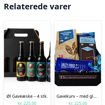
Relaterede varer
Øl Gaveæske – 4 stk.
Gavekurv – med glutenfri delikatesser
kr.
225,00
kr.
225,00