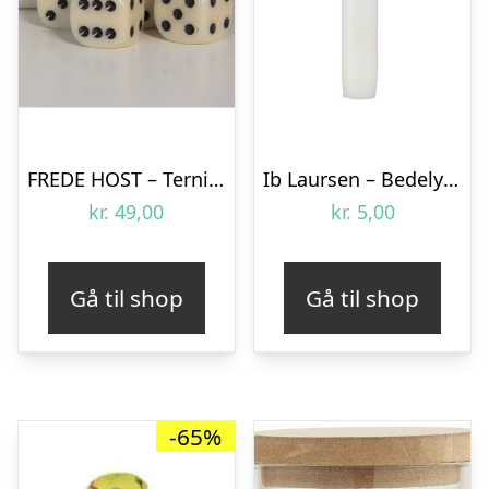
FREDE HOST – Terninger – White
Ib Laursen – Bedelys – Hvid – 1 stk.
kr.
49,00
kr.
5,00
Gå til shop
Gå til shop
-65%