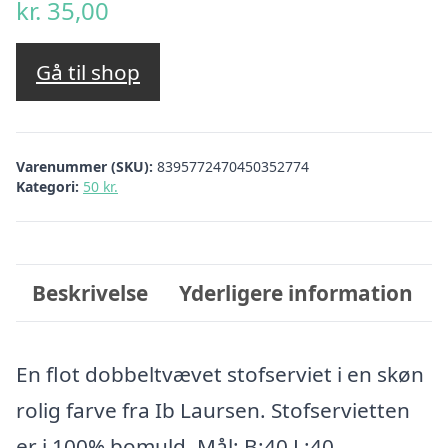
kr.
35,00
Gå til shop
Varenummer (SKU):
8395772470450352774
Kategori:
50 kr.
Beskrivelse
Yderligere information
En flot dobbeltvævet stofserviet i en skøn
rolig farve fra Ib Laursen. Stofservietten
er i 100% bomuld. Mål: B:40 L:40