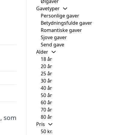
Ølgaver
Gavetyper
Personlige gaver
Betydningsfulde gaver
Romantiske gaver
Sjove gaver
Send gave
Alder
18 år
20 år
25 år
30 år
40 år
50 år
60 år
70 år
m, som
80 år
Pris
50 kr.