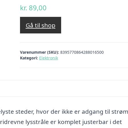
kr.
89,00
Gå til shop
Varenummer (SKU):
8395770864288016500
Kategori:
Elektronik
elyste steder, hvor der ikke er adgang til strø
eridrevne lysstråle er komplet justerbar i det