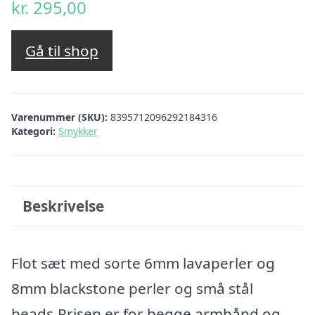
kr.
295,00
Gå til shop
Varenummer (SKU):
8395712096292184316
Kategori:
Smykker
Beskrivelse
Flot sæt med sorte 6mm lavaperler og
8mm blackstone perler og små stål
beads.Prisen er for begge armbånd og