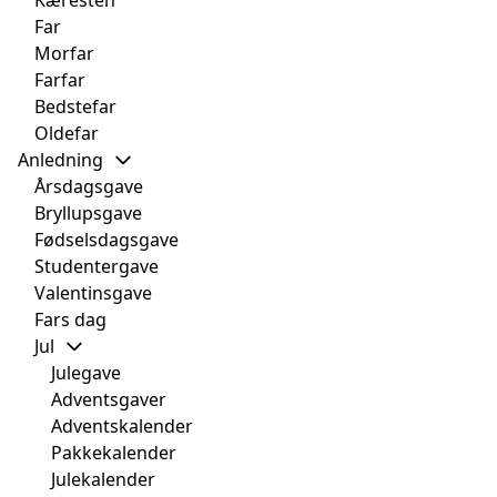
Kæresten
Far
Morfar
Farfar
Bedstefar
Oldefar
Anledning
Årsdagsgave
Bryllupsgave
Fødselsdagsgave
Studentergave
Valentinsgave
Fars dag
Jul
Julegave
Adventsgaver
Adventskalender
Pakkekalender
Julekalender