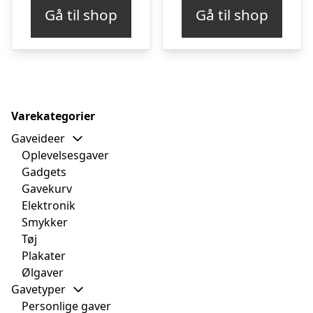
Gå til shop
Gå til shop
Varekategorier
Gaveideer
Oplevelsesgaver
Gadgets
Gavekurv
Elektronik
Smykker
Tøj
Plakater
Ølgaver
Gavetyper
Personlige gaver