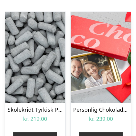
Skolekridt Tyrkisk Peber Bland-selv slik i kasser 2 kg
Personlig Chokoladeplade med Billede
kr.
219,00
kr.
239,00