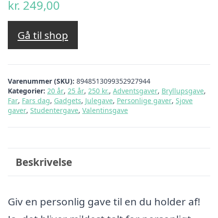
kr.
249,00
Gå til shop
Varenummer (SKU):
8948513099352927944
Kategorier:
20 år
,
25 år
,
250 kr.
,
Adventsgaver
,
Bryllupsgave
,
Far
,
Fars dag
,
Gadgets
,
Julegave
,
Personlige gaver
,
Sjove
gaver
,
Studentergave
,
Valentinsgave
Beskrivelse
Giv en personlig gave til en du holder af!