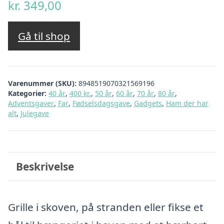
kr.
349,00
Gå til shop
Varenummer (SKU):
8948519070321569196
Kategorier:
40 år
,
400 kr.
,
50 år
,
60 år
,
70 år
,
80 år
,
Adventsgaver
,
Far
,
Fødselsdagsgave
,
Gadgets
,
Ham der har
alt
,
Julegave
Beskrivelse
Grille i skoven, på stranden eller fikse et