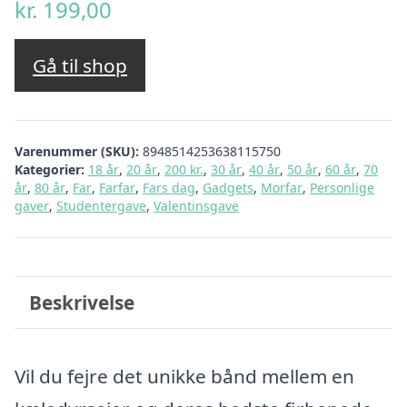
kr.
199,00
Gå til shop
Varenummer (SKU):
8948514253638115750
Kategorier:
18 år
,
20 år
,
200 kr.
,
30 år
,
40 år
,
50 år
,
60 år
,
70
år
,
80 år
,
Far
,
Farfar
,
Fars dag
,
Gadgets
,
Morfar
,
Personlige
gaver
,
Studentergave
,
Valentinsgave
Beskrivelse
Vil du fejre det unikke bånd mellem en