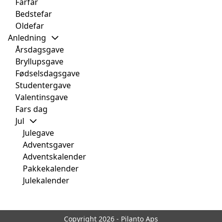
Farfar
Bedstefar
Oldefar
Anledning
Årsdagsgave
Bryllupsgave
Fødselsdagsgave
Studentergave
Valentinsgave
Fars dag
Jul
Julegave
Adventsgaver
Adventskalender
Pakkekalender
Julekalender
Copyright 2026 - Pilanto Aps