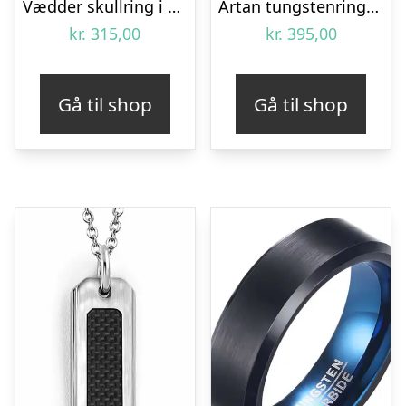
Vædder skullring i ædelstål.
Artan tungstenring sort matteret
kr.
315,00
kr.
395,00
Gå til shop
Gå til shop