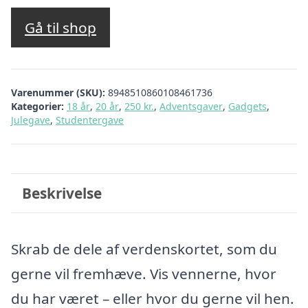
Gå til shop
Varenummer (SKU):
8948510860108461736
Kategorier:
18 år
,
20 år
,
250 kr.
,
Adventsgaver
,
Gadgets
,
Julegave
,
Studentergave
Beskrivelse
Skrab de dele af verdenskortet, som du
gerne vil fremhæve. Vis vennerne, hvor
du har været – eller hvor du gerne vil hen.