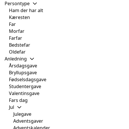
Persontype
Ham der har alt
Kæresten
Far
Morfar
Farfar
Bedstefar
Oldefar
Anledning
Årsdagsgave
Bryllupsgave
Fødselsdagsgave
Studentergave
Valentinsgave
Fars dag
Jul
Julegave
Adventsgaver
Adventskalender