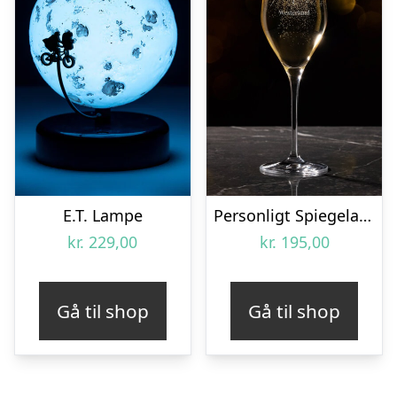
E.T. Lampe
Personligt Spiegelau Champagneglas med Gravering – Egen Tekst
kr.
229,00
kr.
195,00
Gå til shop
Gå til shop