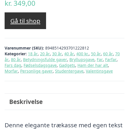
kr.
349,00
Gå til shop
Varenummer (SKU):
8948514293701222812
Kategorier:
18 år
,
20 år
,
30 år
,
40 år
,
400 kr.
,
50 år
,
60 år
,
70
år
,
80 år
,
Betydningsfulde gaver
,
Bryllupsgave
,
Far
,
Farfar
,
Fars dag
,
Fødselsdagsgave
,
Gadgets
,
Ham der har alt
,
Morfar
,
Personlige gaver
,
Studentergave
,
Valentinsgave
Beskrivelse
Denne elegante trækasse med egen tekst