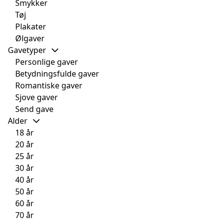
Smykker
Tøj
Plakater
Ølgaver
Gavetyper
Personlige gaver
Betydningsfulde gaver
Romantiske gaver
Sjove gaver
Send gave
Alder
18 år
20 år
25 år
30 år
40 år
50 år
60 år
70 år