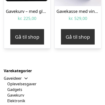
Gavekurv – med glutenfri delikatesser
Gavekasse med vin og sødt til ganen – Send blomster med Bloomit
kr.
225,00
kr.
529,00
Gå til shop
Gå til shop
Varekategorier
Gaveideer
Oplevelsesgaver
Gadgets
Gavekurv
Elektronik