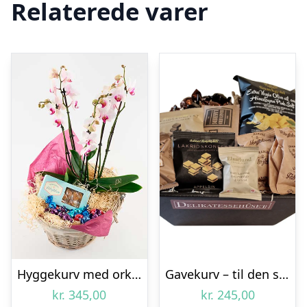
Relaterede varer
Hyggekurv med orkidé og godter – Send blomster med Bloomit
Gavekurv – til den sliksultne
kr.
345,00
kr.
245,00