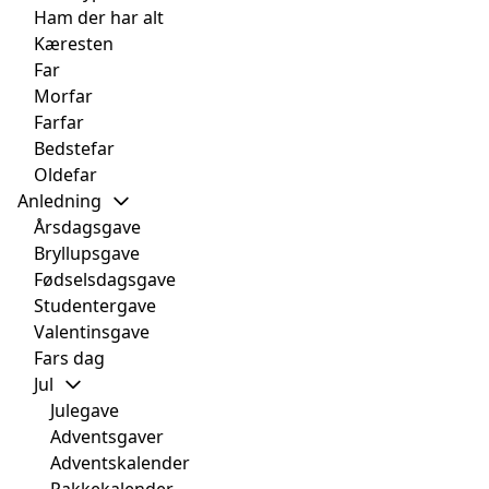
Ham der har alt
Kæresten
Far
Morfar
Farfar
Bedstefar
Oldefar
Anledning
Årsdagsgave
Bryllupsgave
Fødselsdagsgave
Studentergave
Valentinsgave
Fars dag
Jul
Julegave
Adventsgaver
Adventskalender