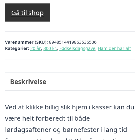
Gå til shop
Varenummer (SKU):
8948514419863536506
Kategorier:
20 år
,
300 kr.
,
Fødselsdagsgave
,
Ham der har alt
Beskrivelse
Ved at klikke billig slik hjem i kasser kan du
være helt forberedt til både
lørdagsaftener og børnefester i lang tid