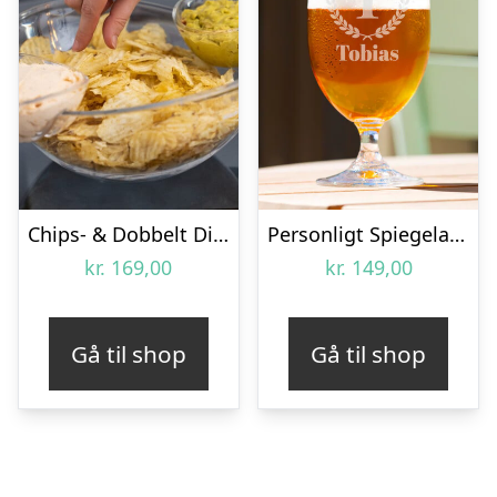
Chips- & Dobbelt Dipskål – KitchPro
Personligt Spiegelau Ølglas med Gravering – Bogstav, Navn & Krans
kr.
169,00
kr.
149,00
Gå til shop
Gå til shop